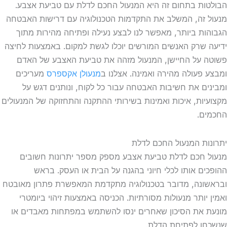
הבולטות בתחום זה היא המנעול החכם לדלת עם טביעת אצבע.
מנעול זה, המשלב את התקדמות הטכנולוגיה עם דרישות האבטחה
הגבוהות ביותר, מאפשר לנו לבצע נעילה ופתיחה מהירות מתוך
ידיעה שרק האנשים המורשים יוכלו לגשת למקום. באמצעות לחיצה
פשוטה על החיישן, המנעול מזהה את טביעת האצבע של האדם
ומבצע פעולה מהירה ואמינה. אצלנו ב
מנעולן אקספרס
מעריכים
ומבינים את חשיבות האבטחה עבור כל לקוח, ונותנים דגש על
מקצועיות, איכות ואמינות בשירותי ההתקנה והתחזוקה של המנעולים
החכמים.
יתרונות המנעול החכם לדלת
מנעול חכם לדלת טביעת אצבע מספק מספר יתרונות חשובים
ההופכים אותו לכלי חיוני בהגנה על הבית או העסק. בראש
ובראשונה, מדובר בטכנולוגיה מתקדמת המאפשרת פתרון מאובטח
ואמין יותר מנעולות מסורתיות. הכניסה באמצעות זיהוי ביומטרי
מונעת את הסיכון שאחרים ינסו להשתמש במפתחות מאבדים או
שנשכחו לפתיחת הדלת.