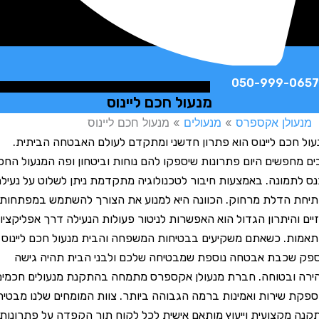
050-999-
מנעול חכם ליינוס
לן אקספרס
»
מנעולים
»
מנעול חכם ליינוס
כם ליינוס הוא פתרון חדשני ומתקדם לעולם האבטחה הביתית.
פשים היום פתרונות שיספקו להם נוחות וביטחון ופה המנעול החכם
מונה. באמצעות חיבור לטכנולוגיה מתקדמת ניתן לשלוט על נעילת
הדלת מרחוק. הכוונה היא למנוע את הצורך להשתמש במפתחות
והיתרון הגדול הוא האפשרות לניטור פעולות הנעילה דרך אפליקציות
. כשאתם משקיעים בבטיחות המשפחה והבית מנעול חכם ליינוס
כבת אבטחה נוספת שמבטיחה שלכם ולבני הבית תהיה גישה
בטוחה. חברת מנעולן אקספרס מתמחה בהתקנת מנעולים חכמים
שירות ואמינות ברמה הגבוהה ביותר. צוות המומחים שלנו מבטיח
קצועית וייעוץ מותאם אישית לכל לקוח תוך הקפדה על פתרונות