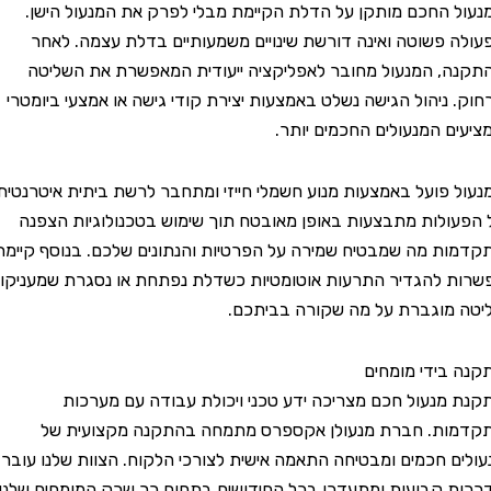
החכם מותקן על הדלת הקיימת מבלי לפרק את המנעול הישן.
פשוטה ואינה דורשת שינויים משמעותיים בדלת עצמה. לאחר
 המנעול מחובר לאפליקציה ייעודית המאפשרת את השליטה
ניהול הגישה נשלט באמצעות יצירת קודי גישה או אמצעי ביומטרי
 המנעולים החכמים יותר.
פועל באמצעות מנוע חשמלי חייזי ומתחבר לרשת ביתית איטרנטית.
לות מתבצעות באופן מאובטח תוך שימוש בטכנולוגיות הצפנה
 מה שמבטיח שמירה על הפרטיות והנתונים שלכם. בנוסף קיימת
להגדיר התרעות אוטומטיות כשדלת נפתחת או נסגרת שמעניקות
וגברת על מה שקורה בביתכם.
ידי מומחים
נעול חכם מצריכה ידע טכני ויכולת עבודה עם מערכות
ת. חברת מנעולן אקספרס מתמחה בהתקנה מקצועית של
 חכמים ומבטיחה התאמה אישית לצורכי הלקוח. הצוות שלנו עובר
קבועות ומתעדכן בכל החידושים בתחום כך שרק המומחים שלנו