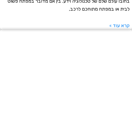
ו עולם שלם של טכנולוגיה וידע. בין אם מדובר במפתח פשוט
 או במפתח מתוחכם לרכב,
עוד »