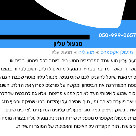
050-999-
מנעול עליון
לן אקספרס
»
מנעולים
»
מנעול עליון
ליון הוא אחד המרכיבים החשובים ביותר לכל ביטחון בבית או
כאשר מדובר בבחירת מנעול מתאים לדלת, חשוב לבחור במוצר
ואמין שיוכל להעניק לכם שקט נפשי. מנעול עליון מוסף שכבת הגנה
משדרגת את הביטחון ומקשה על פורצים לפרוץ את הדלת. חשוב
מנעול איכותי נועד לא רק למנוע פריצות, אלא גם להבטיח שהדלת
ועלת לאורך זמן, תוך שמירה על עמידות בפני שחיקה ופגעי מזג
בשוק קיימים כמה סוגי מנעולים עליונים המיועדים לצרכים שונים.
עולן אקספרס מספקת שירות התקנת מנעול עליון בצורה מומחית
ת, תוך הקפדה על האיכות והאמינות של המוצר והשירות.