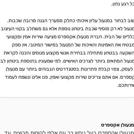
נתון.
חור במנעול עליון איכותי כחלק ממערך הגנה מרובה שכבות.
לא רק מוסיף שכבת ביטחון נוספת אלא גם משתלב בקווי העיצוב
 של הבית. חברת מנעולן אקספרס מציעה שירות אמין ומקצועי
את האמינות והאיכות של המנעול במישור המיטבי. אין ספק
בבטחון מתחילה בבחירת אנשי מקצוע מנוסים והכנה לקראת
המתאים ביותר לצרכים האישיים. למי שמעוניין בתוספת ביטחון לבית
, צפוי קבלת פתרונות בסטנדרטים הגבוהים ביותר עם מנעולן
 אם אתם צריכים שירות מקצועי ואמין, פנו אלינו ונשמח לעמוד
ם.
ן אקספרס
ן אקספרס בעל ניסיון רב עם אלפי לקוחות מרוצים, עד