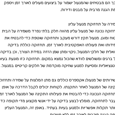
מבטיחים שהמנעול ישמור על ביצועים מעולים לאורך זמן ויספק
ה מרבית על מבנים ודירות.
ל תחזוקת מנעול עליון
נכונה של מנעול עליון מהווה חלק בלתי נפרד משמירה על הבית
וגן. מנעול תקין דורש מעקב ותחזוקה שוטפת כדי להבטיח את
 ואת פעולתו האפקטיבית לאורך זמן. תחזוקה כוללת בדיקה
ת של חלקי המנעול, ניקוי ומתן שמן הזזה במידת הצורך, וכן בדיקה
ם ומשולשים לוודא שהכול נמצא במקום. תחזוקה כזו מונעת בעיות
ליות ומסייעת למנוע שחיקה מוקדמת של חלקים קריטיים במנעול.
ם של מנעולן אקספרס כוללים גם מתן המלצות על שמירה ותחזוקה
ל המנעול לאחר התקנתו. לקוחות יכולים לקבל הדרכה על אופן
 הנכונה כדי להבטיח את פעילותו התקינה של המנעול לאורך זמן.
חזוקה, מומלץ לבצע בדיקה על ידי אנשי מקצוע מדי תקופה כדי
לות אפשריות ולמנוע בעיות בעתיד. באופן זה, המנעול העליון
נה מירבית לאורך זמן ללא פשרות.