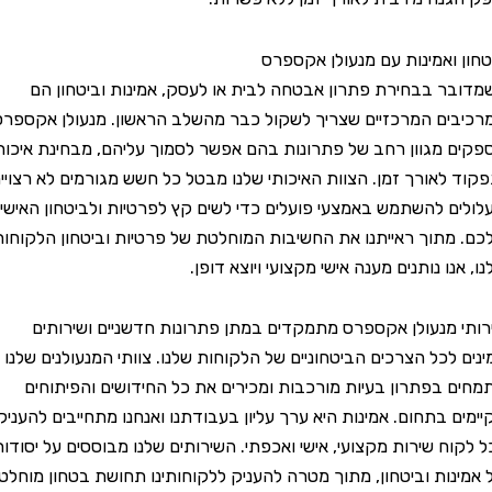
ואמינות עם מנעולן אקספרס
 בבחירת פתרון אבטחה לבית או לעסק, אמינות וביטחון הם
ם המרכזיים שצריך לשקול כבר מהשלב הראשון. מנעולן אקספרס
מגוון רחב של פתרונות בהם אפשר לסמוך עליהם, מבחינת איכות
לאורך זמן. הצוות האיכותי שלנו מבטל כל חשש מגורמים לא רצויים
 להשתמש באמצעי פועלים כדי לשים קץ לפרטיות ולביטחון האישי
תוך ראייתנו את החשיבות המוחלטת של פרטיות וביטחון הלקוחות
ו נותנים מענה אישי מקצועי ויוצא דופן.
מנעולן אקספרס מתמקדים במתן פתרונות חדשניים ושירותים
לכל הצרכים הביטחוניים של הלקוחות שלנו. צוותי המנעולנים שלנו
בפתרון בעיות מורכבות ומכירים את כל החידושים והפיתוחים
 בתחום. אמינות היא ערך עליון בעבודתנו ואנחנו מתחייבים להעניק
ח שירות מקצועי, אישי ואכפתי. השירותים שלנו מבוססים על יסודות
ות וביטחון, מתוך מטרה להעניק ללקוחותינו תחושת בטחון מוחלטת