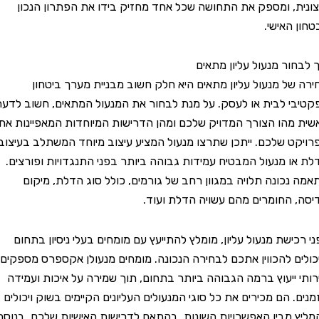
, ומספק את התחושה שכל אחד מחזיק בידו את הפתרון הנכון
האישי.
ור מנעול עליון מתאים
ל מנעול עליון מתאים היא חלק חשוב מבניית מערך ביטחון
 לבית או לעסק. על מנת לבחור את המנעול המתאים, חשוב לדעת
הו הצורך המדויק שלכם ומהן הדרישות המיוחדות המאפיינות את
 שלכם. ייתכן שתרצו מנעול המציע עיצוב מיוחד המשתלב בעיצוב
 מנעול המבטיח עמידות גבוהה ביותר בפני התנגדויות ופורצים.
כונה תלויה במגוון רחב של גורמים, כולל סוג הדלת, מיקום
החומרים מהם עשויה הדלת ועוד.
שת מנעול עליון, מומלץ להתייעץ עם מומחים בעלי ניסיון בתחום
 להכווין אתכם לבחירה הנכונה. מומחים מנעולן אקספרס מספקים
ייעוץ ברמה הגבוהה ביותר בתחום, תוך שמירה על איכות ועמידה
הם מכירים את כל סוגי המנעולים העליונים הקיימים בשוק ויכולים
מבין האפשרויות השונות, בהתאם לדרישות האישיות שלכם. בנוסף,