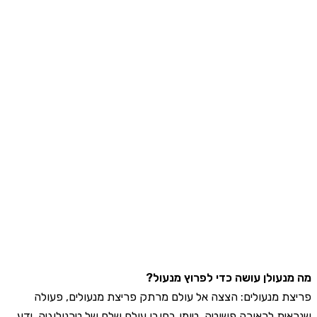
נעולן עושה כדי לפרוץ מנעול?
ת מנעולים: הצצה אל עולם מרתק פריצת מנעולים, פעולה
ית לכאורה פשוטה, טומן בחובו עולם שלם של טכנולוגיה, ידע