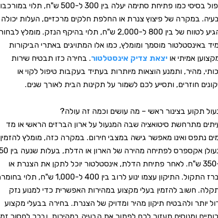
טיפול בסיסי כמו פתיחת סתימה יעלה בין 300 ל-500 ש"ח, תלוי במורכבות
במקרה של פיצוץ צנרת או החלפת חלקים מרכזיים, העלות יכולה
להגיע לטווח של בין 800 ל-2,000 ש"ח, תלוי בהיקף הנזק. מומלץ לבחור
ינסטלטור מוסמך ומומלץ, כמו אלו המתויגים באתרי הביקורות
 אמיתי או
יצאת צדיק אינסטלטור
. בחירה כזו תבטיח שירות
 מהיר, ותמנע הוצאות מיותרות בעתיד בעקבות טיפול לקוי או
 חוזרים, ותסייע לכם לשמור על תקינות הבית לאורך שנים.
קוע בצינור ראשי – מה עושים וכמה זה עולה?
מתרחשת סיטואציה שבה המנעול על ארון הברזים הראשי או מד
פס ואינו מאפשר גישה במצבי חירום. במקרה כזה, מומלץ להזמין
מנעולן אקספרס לפתיחה מהירה של הארון או הדלת, בעלות שנעה בין 250
-350 ש"ח. לאחר פתיחת הדלת, אינסטלטור יוכל לתקן את הצנרת או
הברז התקול. התיקון עצמו ינוע לרוב בין 400 ל-1,000 ש"ח, תלוי בחומרת
חשוב להזמין בעלי מקצוע במהירות האפשרית כדי למנוע נזק
תר ולהבטיח תיקון מהיר ומדויק של הצנרת. בחירה בבעלי מקצוע
ם ומנוסים תעזור לכם לפתור את הבעיה במהירות, ובכך לחסוך זמן