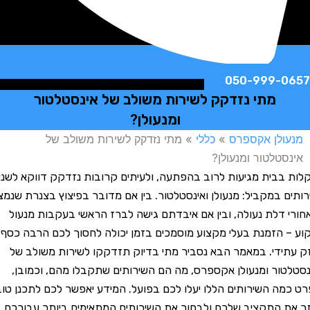
050-999-
מתי נזדקק לשירות משולב של אינסטלטור
ומנעולן?
לן אקספרס
»
כללי
»
מתי נזדקק לשירות משולב של
טלטור ומנעולן?
בית מגיעות לרוב בהפתעה, ולעיתים קרובות נזדקק דווקא לשני
 במקביל: מנעולן ואינסטלטור. בין אם מדובר בפיצוץ בצנרת שנמצא
דלת נעולה, ובין אם איבדתם גישה לברז הראשי בעקבות מנעול
הזמנת בעלי מקצוע מוסמכים בזמן יכולה לחסוך לכם הרבה כסף
ידי. במאמר הבא נסביר מתי בדיוק תזדקקו לשירות משולב של
ור ומנעולן אקספרס, מה הם השירותים שתקבלו מהם, וכמובן,
ה השירותים הללו יעלו לכם בפועל. המידע יאפשר לכם לתכנן טוב
 התקציב שלכם ולבחור את השירותים המתאימים ביותר עבורכם.