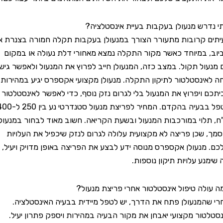
ש מנעולן בעקבות בעיית אינסטלציה?
קרובות מתעורר הצורך במנעולן בעקבות תקלה חמורה בצנרת או
במיוחד כאשר מקור התקלה נמצא מאחורי דלת נעולה או במקום
ל תקול. במצב כזה, המנעולן חייב לפרוץ את המנעול ולאפשר גישה
ינסטלטור לתיקון התקלה. מנעולן מקצועי אקספרס יגיע במהירות
ויפרוץ את המנעול בלי לגרום נזק נוסף, כדי לאפשר לאינסטלטור
לטפל בבעיה בהקדם. המחיר לפריצת מנעול סטנדרטי נע בין 250 ל-400
וי במורכבות המנעול ובשעת הקריאה. חשוב מאוד לבחור במנעולן
שכן פריצה לא מקצועית עלולה לגרום לנזק שיכפיל את העלויות
נעולן אקספרס מנוסה ידע לבצע את הפריצה באופן מדויק ויעיל,
 עלויות תיקון נוספות.
ה טיפול אינסטלטור אחרי פריצת מנעול?
מנעולן פתח את הדרך, יש לטפל מיידית בבעיה האינסטלציה.
ור מקצועי יאבחן את מקור הבעיה במהירות ויספק פתרון יעיל.