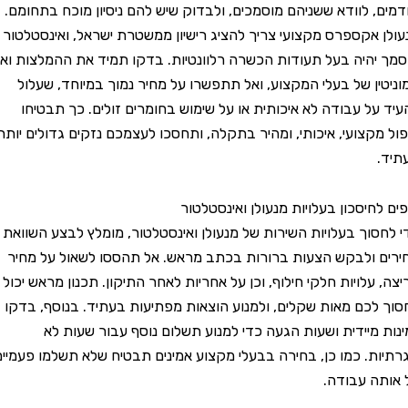
 לוודא ששניהם מוסמכים, ולבדוק שיש להם ניסיון מוכח בתחומם.
אקספרס מקצועי צריך להציג רישיון ממשטרת ישראל, ואינסטלטור
היה בעל תעודות הכשרה רלוונטיות. בדקו תמיד את ההמלצות ואת
ן של בעלי המקצוע, ואל תתפשרו על מחיר נמוך במיוחד, שעלול
ל עבודה לא איכותית או על שימוש בחומרים זולים. כך תבטיחו
קצועי, איכותי, ומהיר בתקלה, ותחסכו לעצמכם נזקים גדולים יותר
יסכון בעלויות מנעולן ואינסטלטור
וך בעלויות השירות של מנעולן ואינסטלטור, מומלץ לבצע השוואת
ולבקש הצעות ברורות בכתב מראש. אל תהססו לשאול על מחיר
לויות חלקי חילוף, וכן על אחריות לאחר התיקון. תכנון מראש יכול
כם מאות שקלים, ולמנוע הוצאות מפתיעות בעתיד. בנוסף, בדקו
מיידית ושעות הגעה כדי למנוע תשלום נוסף עבור שעות לא
. כמו כן, בחירה בבעלי מקצוע אמינים תבטיח שלא תשלמו פעמיים
 עבודה.