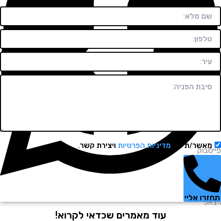
שר/ת את
מדיניות הפרטיות
ויצירת קשר.
וק
 אליי
עוד מאמרים שכדאי לקרוא!