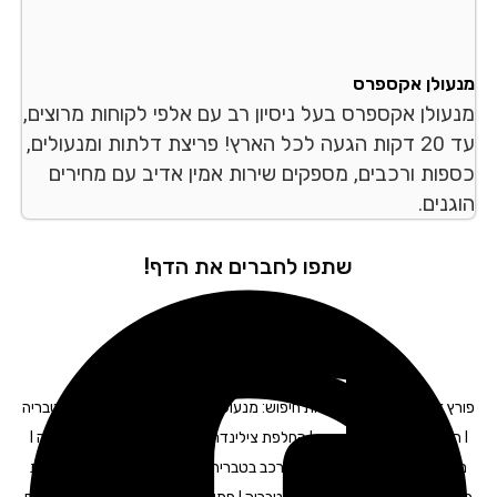
מנעולן אקספרס
מנעולן אקספרס בעל ניסיון רב עם אלפי לקוחות מרוצים,
עד 20 דקות הגעה לכל הארץ! פריצת דלתות ומנעולים,
כספות ורכבים, מספקים שירות אמין אדיב עם מחירים
הוגנים.
שתפו לחברים את הדף!
פורץ דלתות בטבריה – תגיות חיפוש: מנעולים בטבריה I פורץ מנעולים בטבריה
I החלפת מנעולים בטבריה I החלפת צילינדר בטבריה I מנעולן רכב בטבריה I
מנעולן לרכב בטבריה I מפתח לרכב בטבריה I תיקון דלתות בטבריה I פריצת