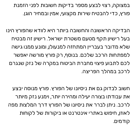
צוקה, רצוי לבצע מספר בדיקות חשובות לפני הזמנת
ץ, כדי להבטיח שירות מקצועי, אמין ובמחיר הוגן.
דיקה הראשונה והחשובה ביותר היא לוודא שהפורץ הינו
ל רישיון תקף מטעם משטרת ישראל. רישיון זה מבטיח
א מדובר בעבריין המתחזה למנעולן, ומונע ממנו גישה
פתחות הרכב שלכם. בנוסף, רק פורץ מורשה יאפשר
ם לתבוע פיצוי מחברת הביטוח במקרה של נזק שנגרם
כב במהלך הפריצה.
וב לבדוק גם את ניסיונו של הפורץ. פורץ מנוסה יבצע
 עבודתו בצורה יעילה ומהירה יותר, וימנע נזק מיותר
כב. ניתן לברר את ניסיונו של הפורץ דרך המלצות מפה
וזן, חיפוש באתרי אינטרנט או ביקורות של לקוחות
דמים.