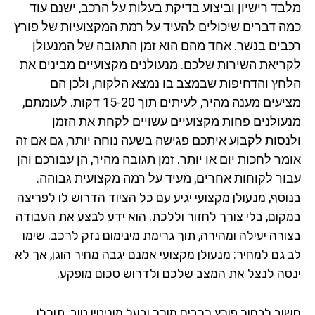
בד רישיון וביצוע בדיקת בעלות על הרכב, ישנם עוד
ה דברים שיכולים להעיד על רמת המקצועיות של פורץ
בים
בנשר
. אחד מהם הוא זמן התגובה של המנעולן
ריאת השירות שלכם. מנעולנים מקצועיים מבינים את
חץ והדחיפות שבמצב בו נמצא הלקוח, ולכן הם
מציעים מענה מהיר, לעיתים תוך 15-20 דקות. לעומתם,
עולנים פחות מקצועיים עשויים לקחת את הזמן
נסות לקבוע איתכם פגישה בשעה נוחה יותר, גם אם זה
מר לחכות יום או יותר. זמן תגובה מהיר, הן עבורכם והן
ור לקוחות אחרים, מעיד על רמה מקצועית גבוהה.
וסף, מנעולן מקצועי יגיע עם כל הציוד הדרוש לו לפריצה
קום, בלי צורך לחזור וללכת. הוא ידע לבצע את העבודה
ורה יעילה ומהירה, תוך גרימת מינימום נזק לרכב. שימו
 גם למחיר: מנעולן מקצועי אמנם יגבה מחיר הוגן, אך לא
סה לנצל את המצב שלכם ולדרוש סכום מופקע.
וב לבחור פורץ רכבים מוכר ובעל מוניטין טוב. תוכלו