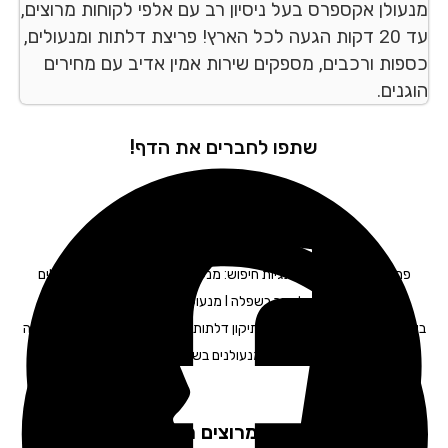
עולן אקספרס בעל ניסיון רב עם אלפי לקוחות מרוצים,
עד 20 דקות הגעה לכל הארץ! פריצת דלתות ומנעולים,
פות ורכבים, מספקים שירות אמין אדיב עם מחירים
נים.
שתפו לחברים את הדף!
פריצת רכב בשפלה – תגיות חיפוש: מנעולים בשפלה I החלפת מנעולים
בשפלה I החלפת צילינדר בשפלה I מנעולן רכב בשפלה I מנעולן לרכב
בשפלה I מפתח לרכב בשפלה I תיקון דלתות בשפלה I פריצת כספות בשפלה
I פתיחת דלתות בשפלה I מנעולנים בשפלה | פורץ דלתות בשפלה
לקוחות מרוצים ממליצים