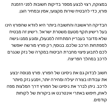
צוקה, רצוי לבצע מספר בדיקות חשובות לפני הזמנת
ץ, כדי להבטיח שירות מקצועי, אמין ובמחיר הוגן.
דיקה הראשונה והחשובה ביותר היא לוודא שהפורץ הינו
ל רישיון תקף מטעם משטרת ישראל. רישיון זה מבטיח
א מדובר בעבריין המתחזה למנעולן, ומונע ממנו גישה
פתחות הרכב שלכם. בנוסף, רק פורץ מורשה יאפשר
ם לתבוע פיצוי מחברת הביטוח במקרה של נזק שנגרם
כב במהלך הפריצה.
וב לבדוק גם את ניסיונו של הפורץ. פורץ מנוסה יבצע
 עבודתו בצורה יעילה ומהירה יותר, וימנע נזק מיותר
כב. ניתן לברר את ניסיונו של הפורץ דרך המלצות מפה
וזן, חיפוש באתרי אינטרנט או ביקורות של לקוחות
דמים.