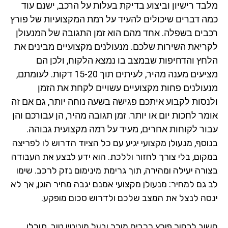
בד רישיון וביצוע בדיקת בעלות על הרכב, ישנם עוד
ה דברים שיכולים להעיד על רמת המקצועיות של פורץ
בים
בשפלה
. אחד מהם הוא זמן התגובה של המנעולן
ריאת השירות שלכם. מנעולנים מקצועיים מבינים את
חץ והדחיפות שבמצב בו נמצא הלקוח, ולכן הם
מציעים מענה מהיר, לעיתים תוך 15-20 דקות. לעומתם,
עולנים פחות מקצועיים עשויים לקחת את הזמן
נסות לקבוע איתכם פגישה בשעה נוחה יותר, גם אם זה
מר לחכות יום או יותר. זמן תגובה מהיר, הן עבורכם והן
ור לקוחות אחרים, מעיד על רמה מקצועית גבוהה.
וסף, מנעולן מקצועי יגיע עם כל הציוד הדרוש לו לפריצה
קום, בלי צורך לחזור וללכת. הוא ידע לבצע את העבודה
ורה יעילה ומהירה, תוך גרימת מינימום נזק לרכב. שימו
 גם למחיר: מנעולן מקצועי אמנם יגבה מחיר הוגן, אך לא
סה לנצל את המצב שלכם ולדרוש סכום מופקע.
וב לבחור פורץ רכבים מוכר ובעל מוניטין טוב. תוכלו