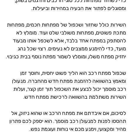
י לשחזר מפתחות לכל סוגי הרכבים והדגמים בשוק,
סוגלים לפתור את הבעיה במהירות וביעילות.
ירות כולל שחזור ושכפול של מפתחות חכמים, מפתחות
כת פשוטים, מפתחות משולבי שלט ועוד. מומלץ לא
סתפק במפתח אחד בלבד, אלא לשכפל אותו מבעוד
עד, כדי להימנע ממצבים לא נעימים. רצוי שכל נהג
זיק מפתח משלו, ומומלץ לשמור מפתח נוסף בבית כגיבוי.
פול מפתח רכב הוא הליך פשוט יחסית, וחוסך זמן
אמץ בהשוואה להזמנת מפתח חדש מהחברה. מנעולן
ב מוסמך יכול לבצע את השכפול תוך זמן קצר, ועלות
ירות משתלמת בהשוואה לרכישת מפתח חדש.
יכום, אם איבדתם את מפתח הרכב או שהוא ניזוק, אל
ססו לפנות למנעולן רכב מוסמך. הוא יספק לכם פתרון
ר ומקצועי, וימנע מכם אי נוחות ועוגמת נפש.