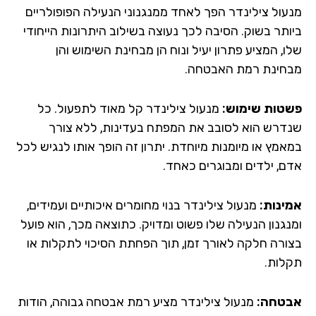
עול צילינדר הפך לאחד ממנגנוני הנעילה הפופולריים
ותר בשוק. הסיבה לכך נעוצה בשילוב היתרונות הייחודי
, המציע פתרון יעיל ונוח הן מבחינת השימוש והן
חינת רמת האבטחה.
טות שימוש:
מנעול צילינדר קל מאוד לתפעול. כל
דרש הוא לסובב את המפתח בעדינות, ללא צורך
אמץ או מיומנות מיוחדת. יתרון זה הופך אותו לנגיש לכל
ם, ילדים ומבוגרים כאחד.
ינות:
מנעול צילינדר בנוי מחומרים איכותיים ועמידים,
נגנון הנעילה שלו פשוט ומדויק. כתוצאה מכך, הוא פועל
ורה חלקה לאורך זמן, תוך הפחתת הסיכוי לתקלות או
לות.
טחה:
מנעול צילינדר מציע רמת אבטחה גבוהה, הודות