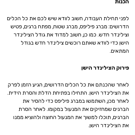
נות
ני תחילת העבודה, חשוב לוודא שיש לכם את כל הכלים
רושים: מברג פיליפס, מברג שטוח, מפתח ברגים, פטיש
ילינדר חדש. כמו כן, חשוב למדוד את גודל הצילינדר
שן כדי לוודא שאתם רוכשים צילינדר חדש בגודל
תאים.
רוק הצילינדר הישן
חר שהכנתם את כל הכלים הדרושים, הגיע הזמן לפרק
 הצילינדר הישן. התחילו בפתיחת הדלת והסרת הידית.
חר מכן, השתמשו במברג פיליפס כדי להסיר את
רגים שמחזיקים את המנעול במקומו. לאחר הסרת
רגים, תוכלו למשוך את המנעול החוצה ולהוציא ממנו
 הצילינדר הישן.