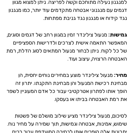
נגנון נעילה מתוחכם וקשה לפריצה. ניתן למצוא מגוון
מים עם מנגנוני אבטחה מתקדמים עוד יותר, כמו מנגנון
ד קידוח או מנגנון נגד גניבת מפתחות.
ישות:
מנעול צילינדר זמין במגוון רחב של דגמים וסוגים,
אפשר התאמה אישית לצרכים ולדרישות הספציפיים
 כל לקוח. ניתן לבחור מנעול המתאים לסוג הדלת, רמת
בטחה הרצויה, עיצוב ועוד.
יר:
מנעול צילינדר מוצע במחירים נוחים יחסית, הן
חינת רכישת המנעול והן מבחינת התקנתו. יתרון זה
פך אותו לפתרון אטרקטיבי עבור כל אדם המעוניין לשפר
 רמת האבטחה בביתו או בעסקו.
יכום, מנעול צילינדר מציע שילוב מושלם של פשטות
מוש, אמינות, אבטחה וגמישות, תוך שמירה על מחיר נוח.
רונות אלה הופכים אותו לבחירה המועדפת עבור רבים,