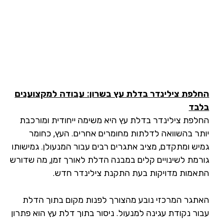
לפת צילינדר בדלת עץ בשרון
: עבודה למקצוענים
בד
לפת צילינדר בדלת עץ היא משימה ייחודית ומורכבת
תר בהשוואה לדלתות מחומרים אחרים. העץ, כחומר
יש ומתקדם, מציב אתגרים רבים עבור המנעולן. גמישותו
רמת לשינויים קלים במבנה הדלת לאורך זמן, מה שדורש
אמות מדויקות בעת התקנת צילינדר חדש.
תגר המרכזי נובע מהצורך לפנות מקום בתוך הדלת
ור נקודת עגינה למנעול. ניסור בתוך דלת עץ הוא פתרון