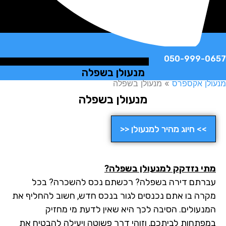
050-999-
מנעולן בשפלה
ן אקספרס
»
מנעולן בשפלה
מנעולן בשפלה
>> חיוג מהיר למנעולן <<
י נזדקק למנעולן בשפלה?
רתם דירה בשפלה? רכשתם נכס להשכרה? בכל
רה בו אתם נכנסים לגור בנכס חדש, חשוב להחליף את
נעולים. הסיבה לכך היא שאין לדעת מי מחזיק
פתחות לביתכם, וזוהי דרך פשוטה ויעילה להבטיח את