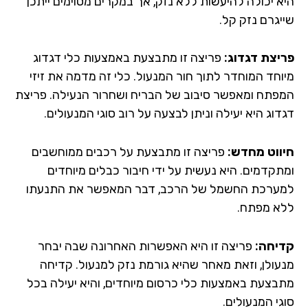
א יכולה להיעשות ללא נזק, אך במקרים מסוימים ייתכן
יגרם נזק קל.
יצת דגדוג:
פריצה זו מתבצעת באמצעות כלי דגדוג
וחד המוחדר לתוך חור המנעול. כלי זה מדמה את זיזי
פתח ומאפשר סיבוב של הבריח ושחרור הנעילה. פריצת
וג היא יעילה וניתן לבצעה על רוב סוגי המנעולים.
ווט מחדש:
פריצה זו מתבצעת על רכבים ממוחשבים
תקדמים. היא נעשית על ידי חיבור כבלים מיוחדים
ערכת החשמל של הרכב, דבר המאפשר את התנעתו
א מפתח.
יחה:
פריצה זו היא האפשרות האחרונה שבה יבחר
עולן, וזאת מאחר שהיא גורמת נזק למנעול. קדיחה
בצעת באמצעות כלי כרסום מיוחדים, והיא יעילה בכל
י המנעולים.