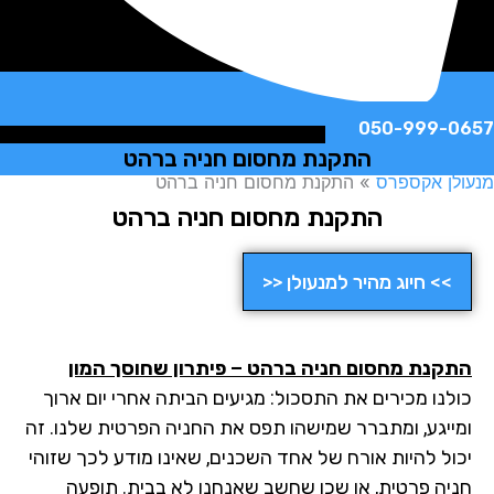
050-999-
התקנת מחסום חניה ברהט
ן אקספרס
»
התקנת מחסום חניה ברהט
התקנת מחסום חניה ברהט
>> חיוג מהיר למנעולן <<
קנת מחסום חניה ברהט – פיתרון שחוסך המון
לנו מכירים את התסכול: מגיעים הביתה אחרי יום ארוך
ייגע, ומתברר שמישהו תפס את החניה הפרטית שלנו. זה
ול להיות אורח של אחד השכנים, שאינו מודע לכך שזוהי
יה פרטית, או שכן שחשב שאנחנו לא בבית. תופעה