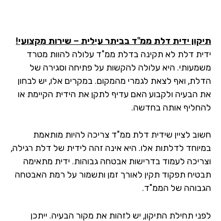
קון ידית דלת ממ"ד בביתר עילית – שירות מקצועי!
ית דלת לא תקינה בדלת ממ"ד עלולה להוות מטרד
מעותי. היא עלולה להקשות על פתיחה וסגירה של
לת, ואף לצאת לגמרי מהמקום. במקרים אלו, יש לבחון
 הבעיה ולקבוע האם עדיף לתקן את הידית הקיימת או
חליף אותה בחדשה.
וב לציין שידית דלת ממ"ד צריכה להיות מותאמת
יוחד לדלתות אלו. היא אינה זהה לידית של דלת רגילה,
ריכה לעמוד בדרישות אבטחה גבוהות. ידית מתאימה
טיח תפקוד תקין לאורך זמן ותשמור על רמת האבטחה
בוהה של הממ"ד.
ני תחילת התיקון, יש לזהות את מקור הבעיה. ייתכן