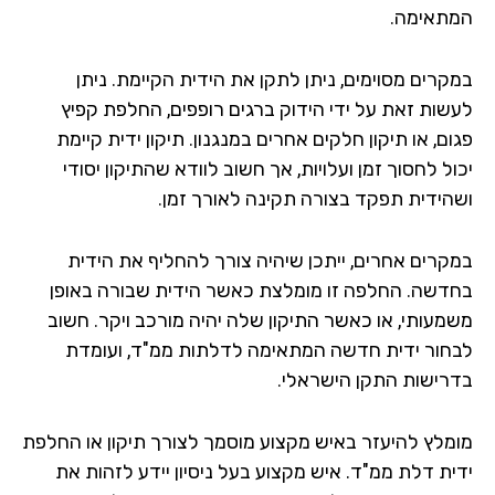
תאימה.
קרים מסוימים, ניתן לתקן את הידית הקיימת. ניתן
שות זאת על ידי הידוק ברגים רופפים, החלפת קפיץ
ם, או תיקון חלקים אחרים במנגנון. תיקון ידית קיימת
ל לחסוך זמן ועלויות, אך חשוב לוודא שהתיקון יסודי
הידית תפקד בצורה תקינה לאורך זמן.
קרים אחרים, ייתכן שיהיה צורך להחליף את הידית
דשה. החלפה זו מומלצת כאשר הידית שבורה באופן
מעותי, או כאשר התיקון שלה יהיה מורכב ויקר. חשוב
חור ידית חדשה המתאימה לדלתות ממ"ד, ועומדת
רישות התקן הישראלי.
מלץ להיעזר באיש מקצוע מוסמך לצורך תיקון או החלפת
ית דלת ממ"ד. איש מקצוע בעל ניסיון יידע לזהות את