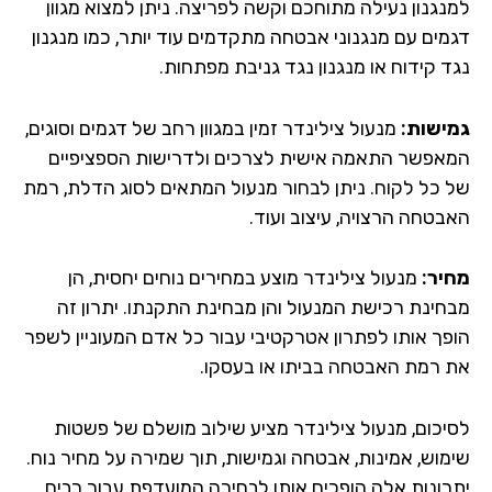
נגנון נעילה מתוחכם וקשה לפריצה. ניתן למצוא מגוון
מים עם מנגנוני אבטחה מתקדמים עוד יותר, כמו מנגנון
ד קידוח או מנגנון נגד גניבת מפתחות.
ישות:
מנעול צילינדר זמין במגוון רחב של דגמים וסוגים,
אפשר התאמה אישית לצרכים ולדרישות הספציפיים
 כל לקוח. ניתן לבחור מנעול המתאים לסוג הדלת, רמת
בטחה הרצויה, עיצוב ועוד.
יר:
מנעול צילינדר מוצע במחירים נוחים יחסית, הן
חינת רכישת המנעול והן מבחינת התקנתו. יתרון זה
פך אותו לפתרון אטרקטיבי עבור כל אדם המעוניין לשפר
 רמת האבטחה בביתו או בעסקו.
יכום, מנעול צילינדר מציע שילוב מושלם של פשטות
מוש, אמינות, אבטחה וגמישות, תוך שמירה על מחיר נוח.
רונות אלה הופכים אותו לבחירה המועדפת עבור רבים,