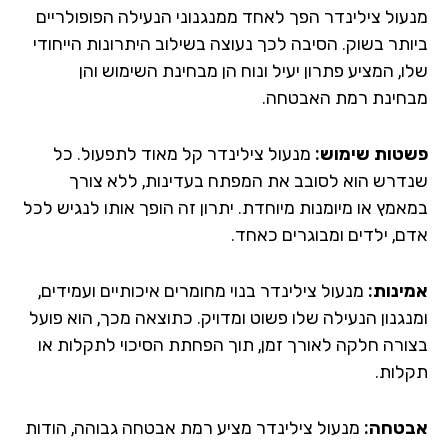
עול צילינדר הפך לאחד ממנגנוני הנעילה הפופולריים
ותר בשוק. הסיבה לכך נעוצה בשילוב היתרונות הייחודי
, המציע פתרון יעיל ונוח הן מבחינת השימוש והן
חינת רמת האבטחה.
טות שימוש:
מנעול צילינדר קל מאוד לתפעול. כל
דרש הוא לסובב את המפתח בעדינות, ללא צורך
אמץ או מיומנות מיוחדת. יתרון זה הופך אותו לנגיש לכל
ם, ילדים ומבוגרים כאחד.
ינות:
מנעול צילינדר בנוי מחומרים איכותיים ועמידים,
נגנון הנעילה שלו פשוט ומדויק. כתוצאה מכך, הוא פועל
ורה חלקה לאורך זמן, תוך הפחתת הסיכוי לתקלות או
לות.
טחה:
מנעול צילינדר מציע רמת אבטחה גבוהה, הודות