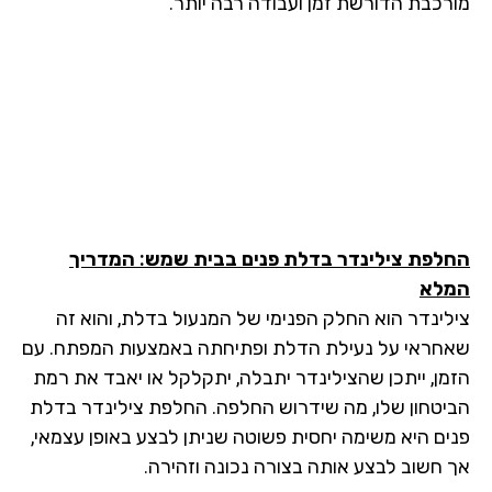
רכבת הדורשת זמן ועבודה רבה יותר.
לפת צילינדר בדלת פנים בבית שמש: המדריך
לא
לינדר הוא החלק הפנימי של המנעול בדלת, והוא זה
חראי על נעילת הדלת ופתיחתה באמצעות המפתח. עם
מן, ייתכן שהצילינדר יתבלה, יתקלקל או יאבד את רמת
יטחון שלו, מה שידרוש החלפה. החלפת צילינדר בדלת
ים היא משימה יחסית פשוטה שניתן לבצע באופן עצמאי,
 חשוב לבצע אותה בצורה נכונה וזהירה.