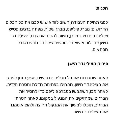
נות
ני תחילת העבודה, חשוב לוודא שיש לכם את כל הכלים
רושים: מברג פיליפס, מברג שטוח, מפתח ברגים, פטיש
ילינדר חדש. כמו כן, חשוב למדוד את גודל הצילינדר
שן כדי לוודא שאתם רוכשים צילינדר חדש בגודל
תאים.
רוק הצילינדר הישן
חר שהכנתם את כל הכלים הדרושים, הגיע הזמן לפרק
 הצילינדר הישן. התחילו בפתיחת הדלת והסרת הידית.
חר מכן, השתמשו במברג פיליפס כדי להסיר את
רגים שמחזיקים את המנעול במקומו. לאחר הסרת
רגים, תוכלו למשוך את המנעול החוצה ולהוציא ממנו
 הצילינדר הישן.