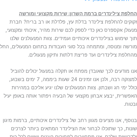
החלפת צילינדרים ברמת השרון: שירות מקצועי ומורשה
זקוקים להחלפת צילינדר בדלת עץ, פלדלת או רב בריח? חברת
מנעולן אקספרס כאן כדי לספק לכם שירות מהיר, איכותי ומקצועי,
תוך שימוש בצילינדרים איכותיים ועמידים. צוות המנעולנים שלנו
מורשה ומנוסה, ומתמחה בכל סוגי העבודות בתחום המנעולים, החל
מהחלפת צילינדרים ועד פריצת דלתות ותיקון מנעולים.
אנו מודעים לכך שאובדן מפתח או תקלה במנעול יכולים להוביל
למצוקה רבה, ולכן אנו זמינים 24 שעות ביממה, 7 ימים בשבוע,
כולל ימי חג ושבתון. צוות המנעולנים שלנו יגיע אליכם במהירות
האפשרית, יבצע אבחון מקצועי של הבעיה ויפתור אותה באופן יעיל
ובטוח.
בנוסף, אנו מציעים מגוון רחב של צילינדרים איכותיים, ברמות מיגון
שונות, כך שתוכלו לבחור את הצילינדר המתאים ביותר לצרכים
ולדרישות שלכם. אנו מתחייבים למחירים הוגנים ושווים לכל כיס,